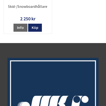
Skid-/Snowboardhållare
2 250 kr
Info
Köp