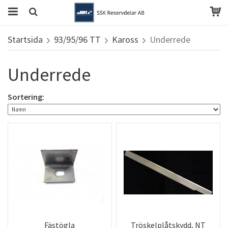
Startsida
93/95/96 TT
Kaross
Underrede
Underrede
Sortering:
Fästögla
Tröskelplåtskydd, NT