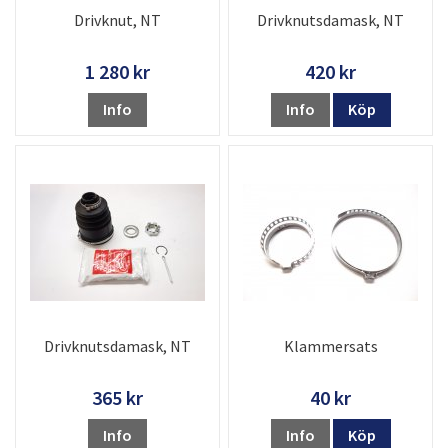
Drivknut, NT
Drivknutsdamask, NT
1 280 kr
420 kr
Info
Info
Köp
Drivknutsdamask, NT
Klammersats
365 kr
40 kr
Info
Info
Köp