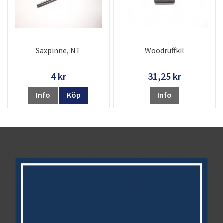
Saxpinne, NT
Woodruffkil
4 kr
31,25 kr
Info
Köp
Info