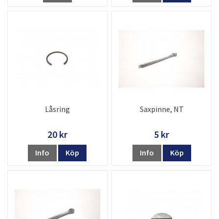
Låsring
Saxpinne, NT
20 kr
5 kr
Info
Köp
Info
Köp