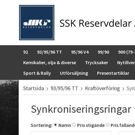
92
93/95/96 TT
95/96 V4
99/90
900 (79-
Kemikalier, olja & diverse
Trycksaker
Nytillve
Sport & Rally
Utförsäljning
Presentartiklar
Startsida
93/95/96 TT
Kraftöverföring
Syn
Synkroniseringsringar
Sortering:
Namn
Pris stigande
Pris falland