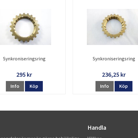
Synkroniseringsring
Synkroniseringsring
295 kr
236,25 kr
Info
Köp
Info
Köp
Handla