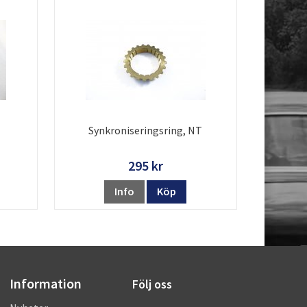
Synkroniseringsring, NT
295 kr
Info
Köp
Information
Följ oss