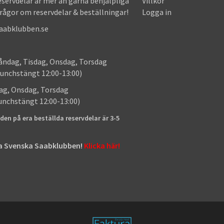
eservdelar är mer än gärna behjälpliga
Villkor
frågor om reservdelar & beställningar!
Logga in
saabklubben.se
: Måndag, Tisdag, Onsdag, Torsdag
unchstängt 12:00-13:00)
: Tisdag, Onsdag, Torsdag
lunchstängt 12:00-13:00)
den på era beställda reservdelar är 3-5
tta Svenska Saabklubben!
Klicka här!