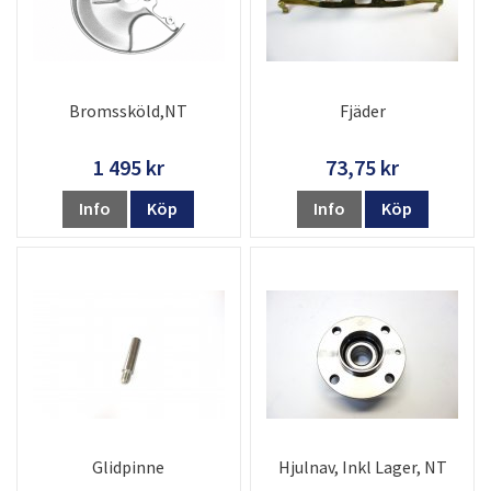
Bromssköld,NT
Fjäder
1 495 kr
73,75 kr
Info
Köp
Info
Köp
Glidpinne
Hjulnav, Inkl Lager, NT