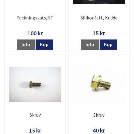
Packningssats,NT
Silikonfett, Kudde
100 kr
15 kr
Info
Köp
Info
Köp
Skruv
Skruv
15 kr
40 kr