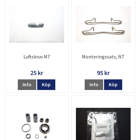
Luftskruv M7
Monteringssats, NT
25 kr
95 kr
Info
Köp
Info
Köp