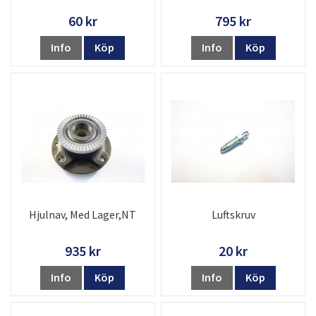
60 kr
795 kr
Info
Köp
Info
Köp
Hjulnav, Med Lager,NT
Luftskruv
935 kr
20 kr
Info
Köp
Info
Köp