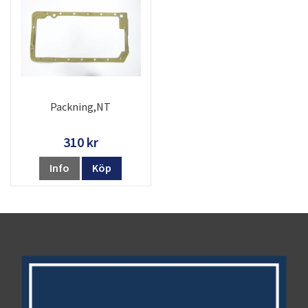
Packning,NT
310 kr
Info
Köp