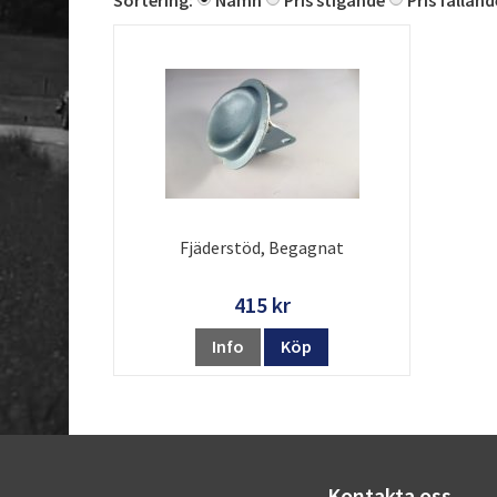
Sortering:
Namn
Pris stigande
Pris falland
Fjäderstöd, Begagnat
415 kr
Info
Köp
Kontakta oss