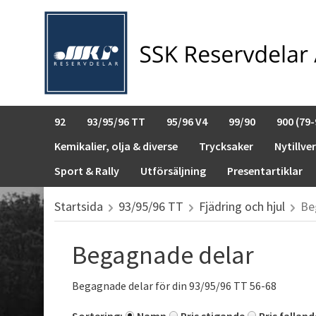
92
93/95/96 TT
95/96 V4
99/90
900 (79-
Kemikalier, olja & diverse
Trycksaker
Nytillve
Sport & Rally
Utförsäljning
Presentartiklar
Startsida
93/95/96 TT
Fjädring och hjul
Be
Begagnade delar
Begagnade delar för din 93/95/96 TT 56-68