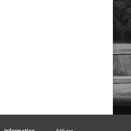
Information
Följ oss