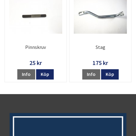
Pinnskruv
Stag
25 kr
175 kr
Info
Köp
Info
Köp