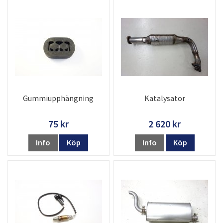
Gummiupphängning
Katalysator
75 kr
2 620 kr
Info
Köp
Info
Köp