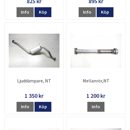
825 kr
895 kr
Info
Köp
Info
Köp
Ljuddämpare, NT
Mellanrör,NT
1 350 kr
1 200 kr
Info
Köp
Info