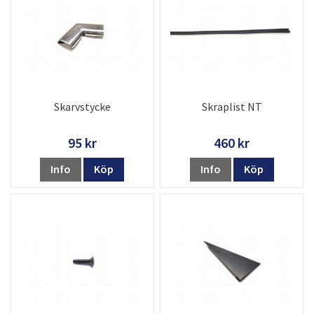
Skarvstycke
Skraplist NT
95 kr
460 kr
Info
Köp
Info
Köp