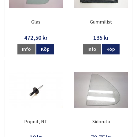
Glas
Gummilist
472,50 kr
135 kr
Info
Köp
Info
Köp
Popnit, NT
Sidoruta