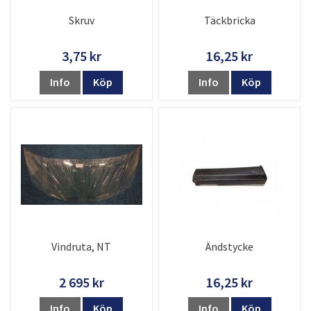
Skruv
Täckbricka
3,75 kr
16,25 kr
Info
Köp
Info
Köp
Vindruta, NT
Ändstycke
2 695 kr
16,25 kr
Info
Köp
Info
Köp