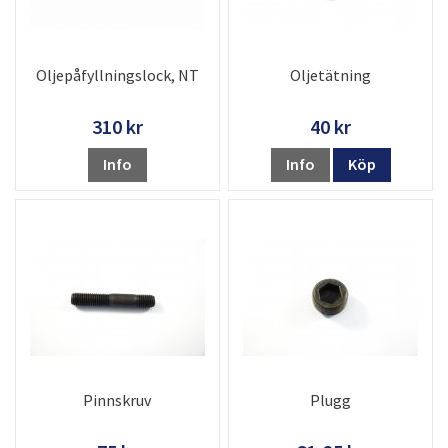
Oljepåfyllningslock, NT
Oljetätning
310 kr
40 kr
Info
Info
Köp
Pinnskruv
Plugg