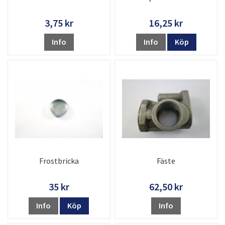
3,75 kr
16,25 kr
Info
Info
Köp
Frostbricka
Fäste
35 kr
62,50 kr
Info
Köp
Info