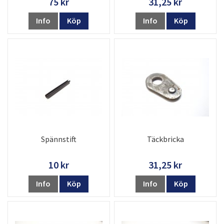
75 kr
31,25 kr
Info
Köp
Info
Köp
Spännstift
Täckbricka
10 kr
31,25 kr
Info
Köp
Info
Köp