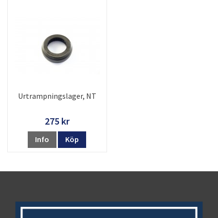
Urtrampningslager, NT
275 kr
Info
Köp