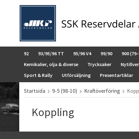
92
93/95/96 TT
95/96 V4
99/90
900 (79-
Kemikalier, olja & diverse
Trycksaker
Nytillve
Sport & Rally
Utförsäljning
Presentartiklar
Startsida
9-5 (98-10)
Kraftöverföring
Kopp
Koppling