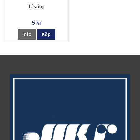
Låsring
5 kr
Info
Köp