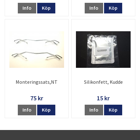
Info
Köp
Info
Köp
Monteringssats,NT
Silikonfett, Kudde
75 kr
15 kr
Info
Köp
Info
Köp