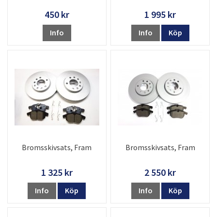
450 kr
1 995 kr
Info
Info
Köp
Bromsskivsats, Fram
Bromsskivsats, Fram
1 325 kr
2 550 kr
Info
Köp
Info
Köp