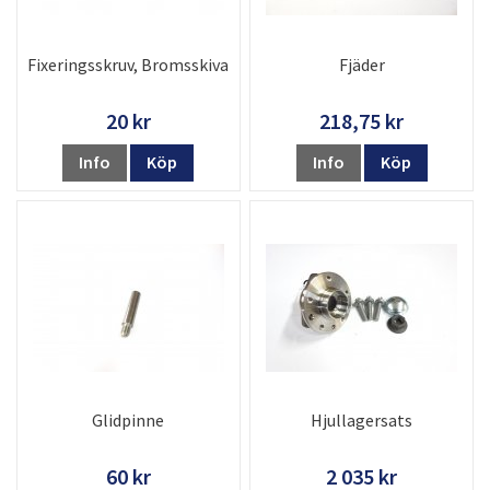
Fixeringsskruv, Bromsskiva
Fjäder
20 kr
218,75 kr
Info
Köp
Info
Köp
Glidpinne
Hjullagersats
60 kr
2 035 kr