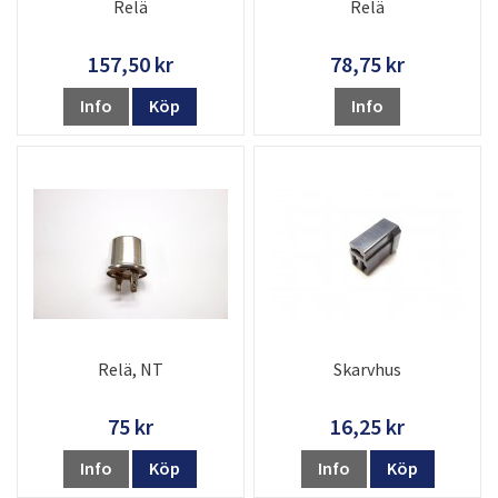
Relä
Relä
157,50 kr
78,75 kr
Info
Köp
Info
Relä, NT
Skarvhus
75 kr
16,25 kr
Info
Köp
Info
Köp