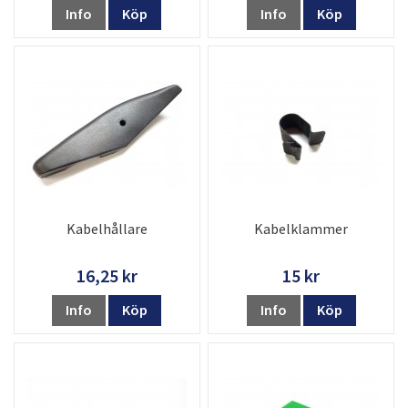
Info
Köp
Info
Köp
Kabelhållare
Kabelklammer
16,25 kr
15 kr
Info
Köp
Info
Köp