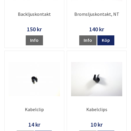
Backljuskontakt
Bromsljuskontakt, NT
150 kr
140 kr
Info
Info
Köp
Kabelclip
Kabelclips
14 kr
10 kr