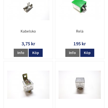
Kabelsko
Relä
3,75 kr
195 kr
Info
Köp
Info
Köp