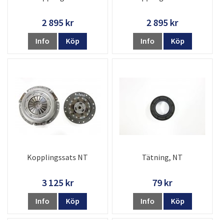
2 895 kr
2 895 kr
Info
Köp
Info
Köp
Kopplingssats NT
Tätning, NT
3 125 kr
79 kr
Info
Köp
Info
Köp