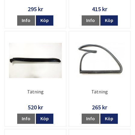
295 kr
415 kr
Info
Köp
Info
Köp
Tätning
Tätning
520 kr
265 kr
Info
Köp
Info
Köp