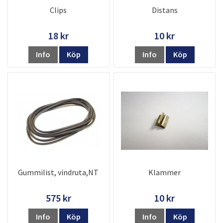
Clips
Distans
18 kr
10 kr
Info
Köp
Info
Köp
Gummilist, vindruta,NT
Klammer
575 kr
10 kr
Info
Köp
Info
Köp