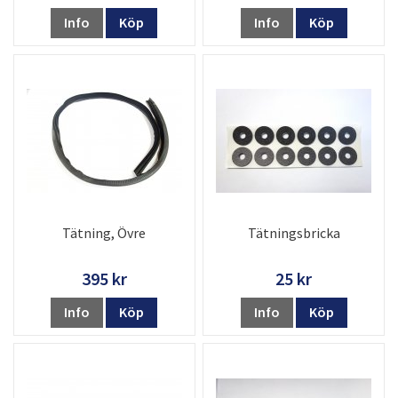
Info
Köp
Info
Köp
Tätning, Övre
Tätningsbricka
395 kr
25 kr
Info
Köp
Info
Köp