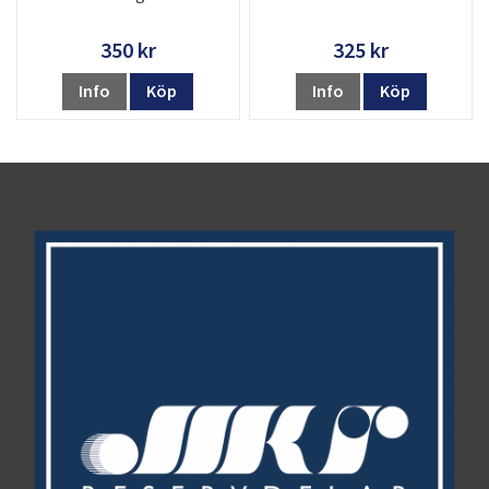
350 kr
325 kr
Info
Köp
Info
Köp