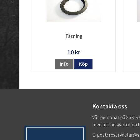
Tätning
10 kr
Info
Köp
Kontakta oss
Vår personal på SSK R
med att besvara dina 
E-post: reservdelar@