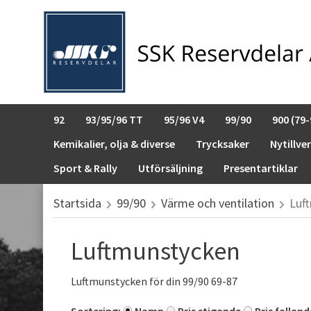
92
93/95/96 TT
95/96 V4
99/90
900 (79-
Kemikalier, olja & diverse
Trycksaker
Nytillve
Sport & Rally
Utförsäljning
Presentartiklar
Startsida
99/90
Värme och ventilation
Luf
Luftmunstycken
Luftmunstycken för din 99/90 69-87