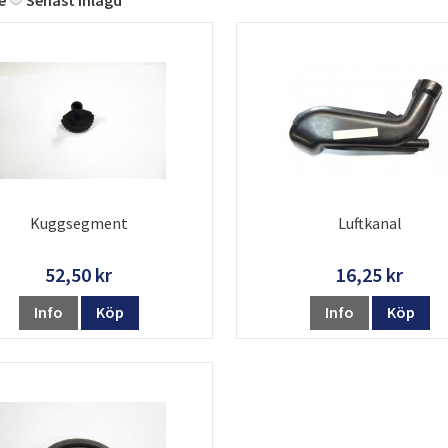
e
Senast inlagd
Kuggsegment
Luftkanal
52,50 kr
16,25 kr
Info
Köp
Info
Köp