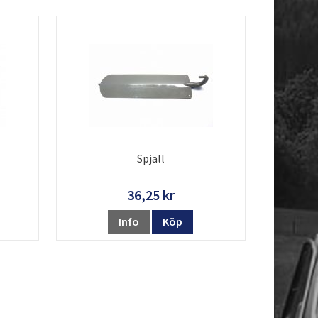
Spjäll
36,25 kr
Info
Köp