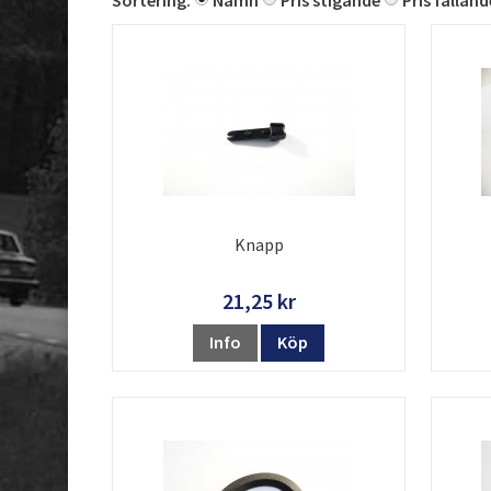
Sortering:
Namn
Pris stigande
Pris falland
Knapp
21,25 kr
Info
Köp