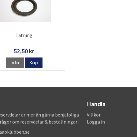
Tätning
52,50 kr
Info
Köp
Handla
eservdelar är mer än gärna behjälpliga
Villkor
frågor om reservdelar & beställningar!
Logga in
saabklubben.se