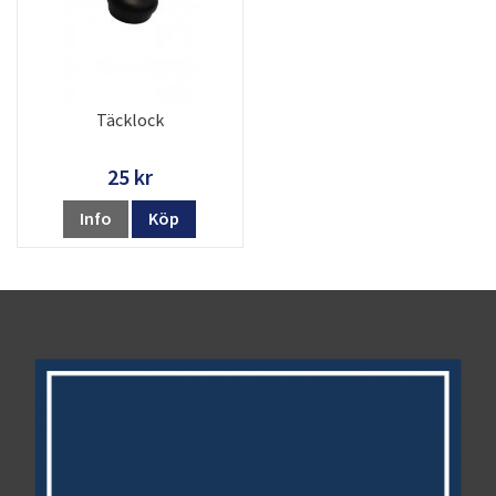
Täcklock
25 kr
Info
Köp