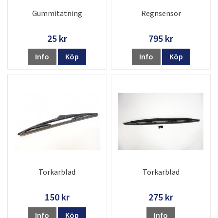
Gummitätning
Regnsensor
25 kr
795 kr
Info
Köp
Info
Köp
Torkarblad
Torkarblad
150 kr
275 kr
Info
Köp
Info