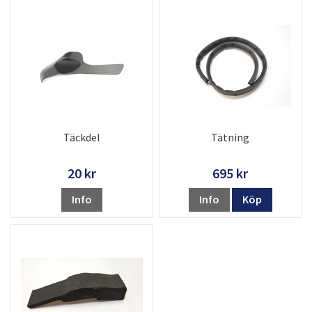
Täckdel
Tätning
20 kr
695 kr
Info
Info
Köp