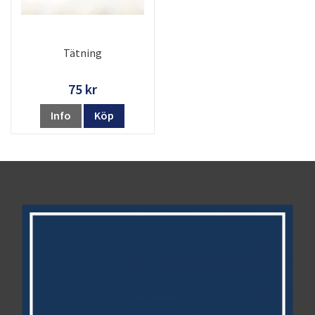
Tätning
75 kr
Info
Köp