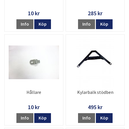
10 kr
285 kr
Info
Köp
Info
Köp
Hållare
Kylarbalk stödben
10 kr
495 kr
Info
Köp
Info
Köp