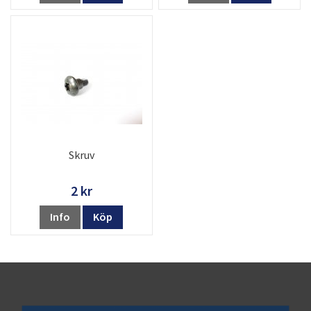
Skruv
2 kr
Info
Köp