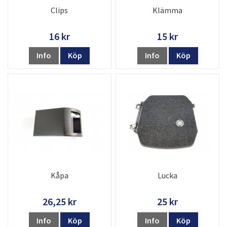
Clips
Klämma
16 kr
15 kr
Info
Köp
Info
Köp
Kåpa
Lucka
26,25 kr
25 kr
Info
Köp
Info
Köp