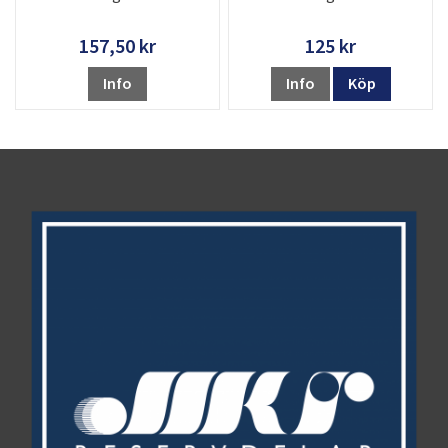
157,50 kr
125 kr
Info
Info
Köp