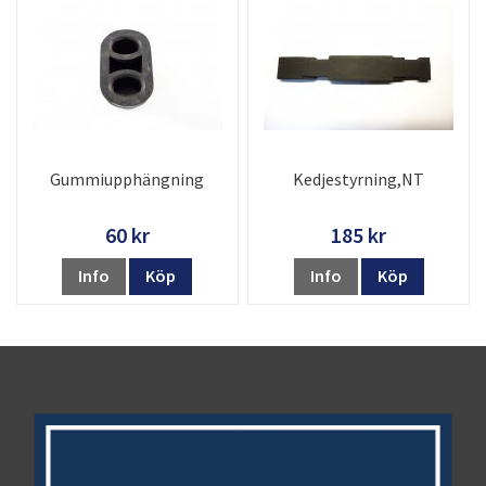
Gummiupphängning
Kedjestyrning,NT
60 kr
185 kr
Info
Köp
Info
Köp