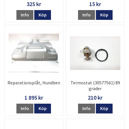
325 kr
15 kr
Info
Köp
Info
Köp
Reparationsplåt, Hundben
Termostat (30577561) 89
grader
1 895 kr
210 kr
Info
Köp
Info
Köp