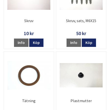
Skruv
Skruv, sats, M6X15
10 kr
50 kr
Info
Köp
Info
Köp
Tätning
Plastmutter