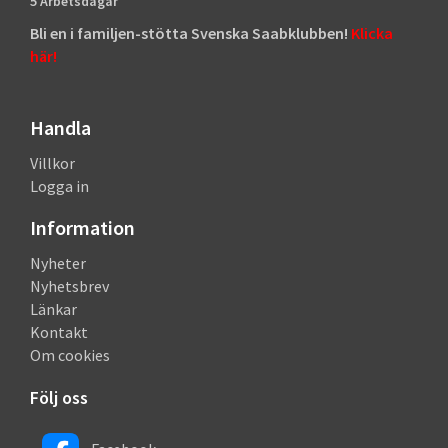
5 Arbetsdagar
Bli en i familjen-stötta Svenska Saabklubben!
Klicka
här!
Handla
Villkor
Logga in
Information
Nyheter
Nyhetsbrev
Länkar
Kontakt
Om cookies
Följ oss