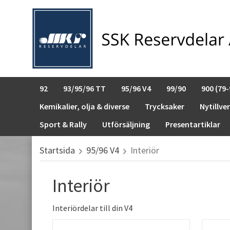
92
93/95/96 TT
95/96 V4
99/90
900 (79-
Kemikalier, olja & diverse
Trycksaker
Nytillve
Sport & Rally
Utförsäljning
Presentartiklar
Startsida
95/96 V4
Interiör
Interiör
Interiördelar till din V4