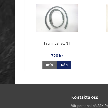
Tätningslist, NT
720 kr
Info
Köp
Kontakta oss
Vår personal på SSK R