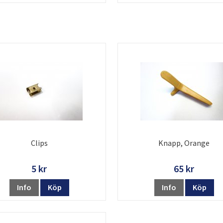
Clips
Knapp, Orange
5 kr
65 kr
Info
Köp
Info
Köp