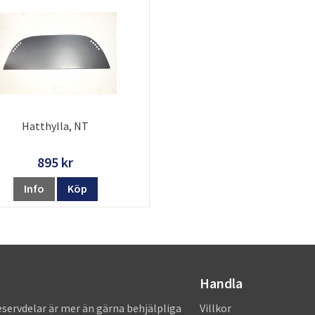
Hatthylla, NT
895 kr
Info
Köp
Handla
eservdelar är mer än gärna behjälpliga
Villkor