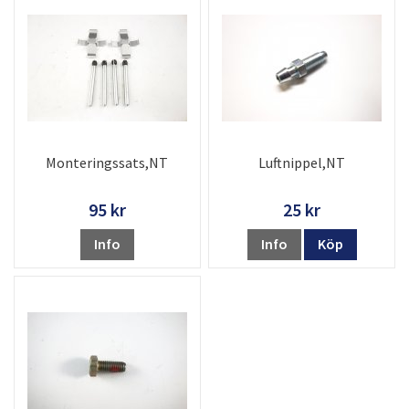
Monteringssats,NT
Luftnippel,NT
95 kr
25 kr
Info
Info
Köp