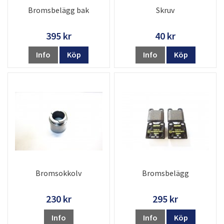
Bromsbelägg bak
Skruv
395 kr
40 kr
Info
Köp
Info
Köp
Bromsokkolv
Bromsbelägg
230 kr
295 kr
Info
Info
Köp