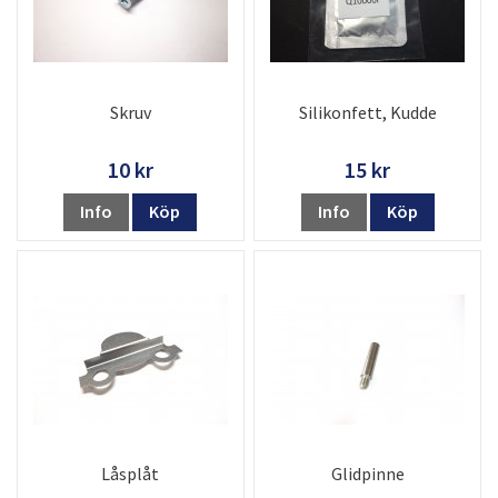
Skruv
Silikonfett, Kudde
10 kr
15 kr
Info
Köp
Info
Köp
Låsplåt
Glidpinne