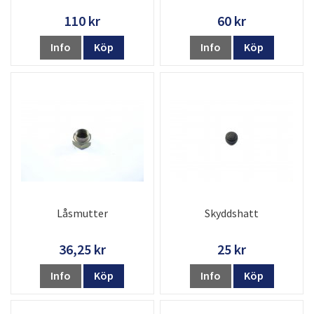
110 kr
60 kr
Info
Köp
Info
Köp
Låsmutter
Skyddshatt
36,25 kr
25 kr
Info
Köp
Info
Köp