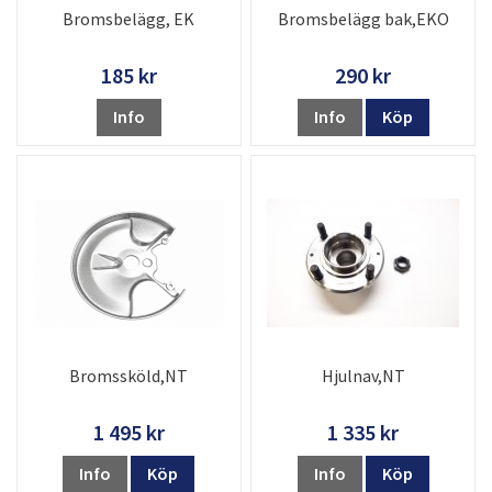
Bromsbelägg, EK
Bromsbelägg bak,EKO
185 kr
290 kr
Info
Info
Köp
Bromssköld,NT
Hjulnav,NT
1 495 kr
1 335 kr
Info
Köp
Info
Köp