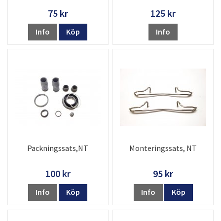
75 kr
125 kr
Info
Köp
Info
Packningssats,NT
Monteringssats, NT
100 kr
95 kr
Info
Köp
Info
Köp