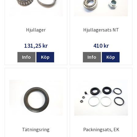
Hjullager
Hjullagersats NT
131,25 kr
410 kr
Info
Köp
Info
Köp
Tätningsring
Packningsats, EK