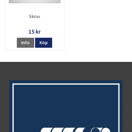
Skruv
15 kr
Info
Köp