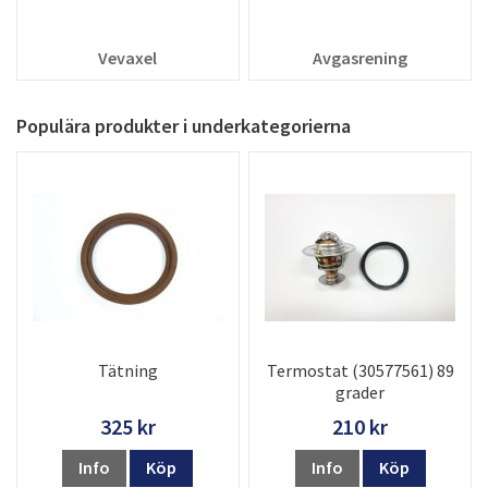
Vevaxel
Avgasrening
Populära produkter i underkategorierna
Tätning
Termostat (30577561) 89
grader
325 kr
210 kr
Info
Köp
Info
Köp