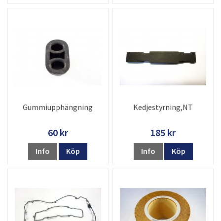
Gummiupphängning
Kedjestyrning,NT
60 kr
185 kr
Info
Köp
Info
Köp