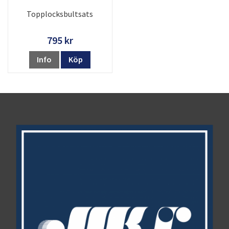
Topplocksbultsats
795 kr
Info
Köp