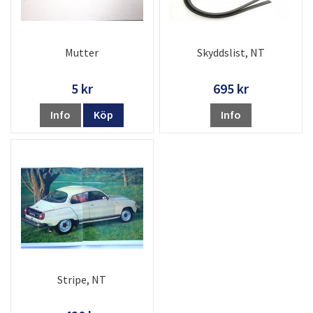
Mutter
Skyddslist, NT
5 kr
695 kr
Info
Köp
Info
Stripe, NT