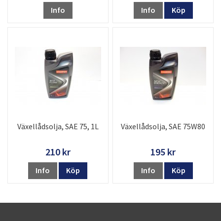
Info
Info
Köp
Växellådsolja, SAE 75, 1L
Växellådsolja, SAE 75W80
210 kr
195 kr
Info
Köp
Info
Köp