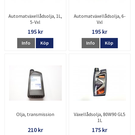
Automatväxellådsolja, 1L,
Automatväxellådsolja, 6-
5-Vxl
Vxl
195 kr
195 kr
Info
Köp
Info
Köp
Olja, transmission
Växellådsolja, 80W90 GL5
1L
210 kr
175 kr