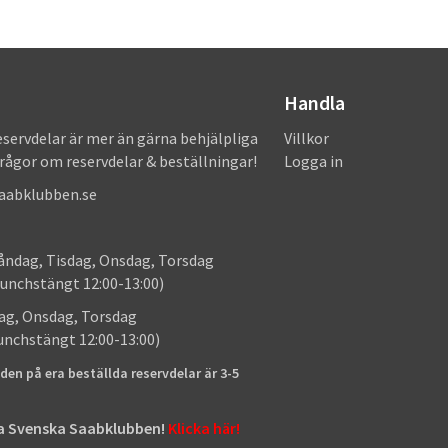
Handla
eservdelar är mer än gärna behjälpliga
Villkor
frågor om reservdelar & beställningar!
Logga in
saabklubben.se
: Måndag, Tisdag, Onsdag, Torsdag
unchstängt 12:00-13:00)
: Tisdag, Onsdag, Torsdag
lunchstängt 12:00-13:00)
den på era beställda reservdelar är 3-5
tta Svenska Saabklubben!
Klicka här!