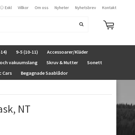
Exkl
Villkor
Om oss
Nyheter
Nyhetsbrev
Kontakt
-14)
9-5 (10-11)
Accessoarer/Kläder
 och vakuumslang
Skruv & Mutter
Sonett
c Cars
Begagnade Saablådor
sk, NT