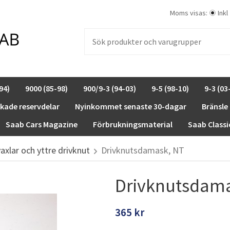
Moms visas:
Inkl
94)
9000 (85-98)
900/9-3 (94-03)
9-5 (98-10)
9-3 (03
rkade reservdelar
Nyinkommet senaste 30-dagar
Bränsle
Saab Cars Magazine
Förbrukningsmaterial
Saab Classi
vaxlar och yttre drivknut
Drivknutsdamask, NT
Drivknutsdama
365 kr