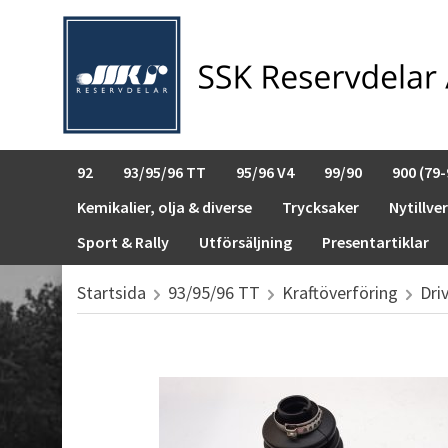
92
93/95/96 TT
95/96 V4
99/90
900 (79-
Kemikalier, olja & diverse
Trycksaker
Nytillve
Sport & Rally
Utförsäljning
Presentartiklar
Startsida
93/95/96 TT
Kraftöverföring
Dri