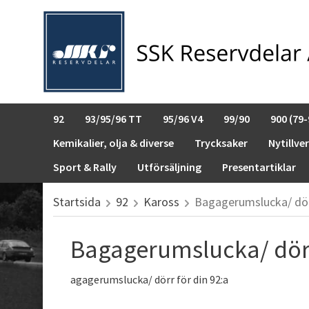
92
93/95/96 TT
95/96 V4
99/90
900 (79-
Kemikalier, olja & diverse
Trycksaker
Nytillve
Sport & Rally
Utförsäljning
Presentartiklar
Startsida
92
Kaross
Bagagerumslucka/ dö
Bagagerumslucka/ dör
agagerumslucka/ dörr för din 92:a