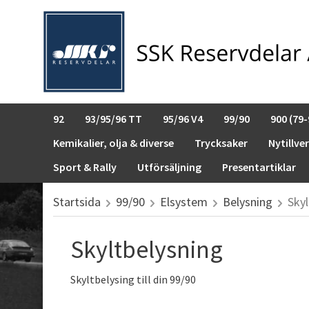
92
93/95/96 TT
95/96 V4
99/90
900 (79-
Kemikalier, olja & diverse
Trycksaker
Nytillve
Sport & Rally
Utförsäljning
Presentartiklar
Startsida
99/90
Elsystem
Belysning
Skyl
Skyltbelysning
Skyltbelysing till din 99/90