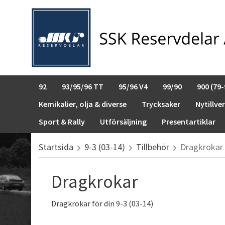
92
93/95/96 TT
95/96 V4
99/90
900 (79-
Kemikalier, olja & diverse
Trycksaker
Nytillve
Sport & Rally
Utförsäljning
Presentartiklar
Startsida
9-3 (03-14)
Tillbehör
Dragkrokar
Dragkrokar
Dragkrokar för din 9-3 (03-14)