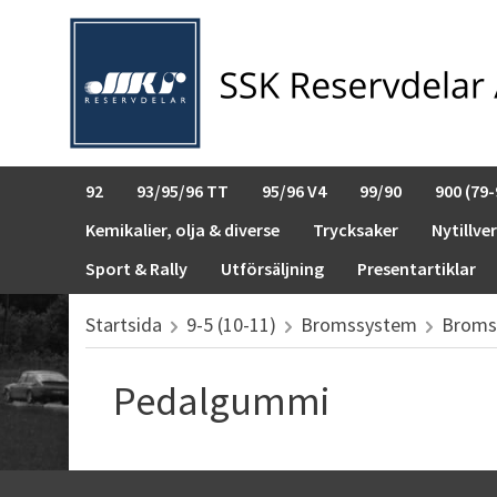
92
93/95/96 TT
95/96 V4
99/90
900 (79-
Kemikalier, olja & diverse
Trycksaker
Nytillve
Sport & Rally
Utförsäljning
Presentartiklar
Startsida
9-5 (10-11)
Bromssystem
Broms
Pedalgummi