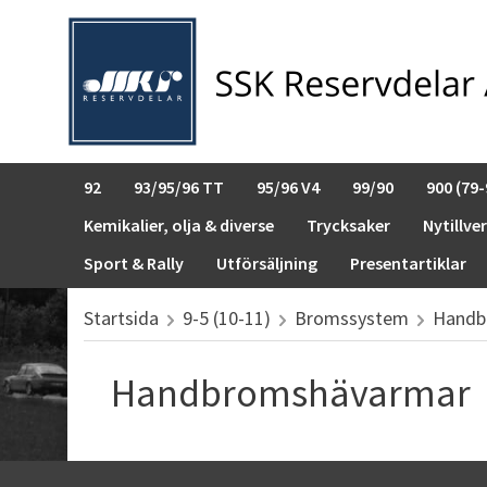
92
93/95/96 TT
95/96 V4
99/90
900 (79-
Kemikalier, olja & diverse
Trycksaker
Nytillve
Sport & Rally
Utförsäljning
Presentartiklar
Startsida
9-5 (10-11)
Bromssystem
Handb
Handbromshävarmar