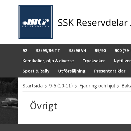
92
93/95/96 TT
95/96 V4
99/90
900 (79-
Kemikalier, olja & diverse
Trycksaker
Nytillve
Sport & Rally
Utförsäljning
Presentartiklar
Startsida
9-5 (10-11)
Fjädring och hjul
Bak
Övrigt