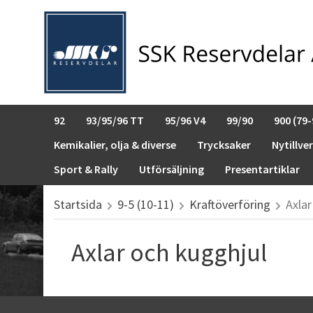
92
93/95/96 TT
95/96 V4
99/90
900 (79-
Kemikalier, olja & diverse
Trycksaker
Nytillve
Sport & Rally
Utförsäljning
Presentartiklar
Startsida
9-5 (10-11)
Kraftöverföring
Axlar
Axlar och kugghjul