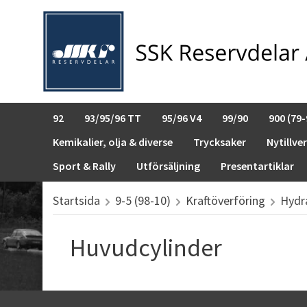
92
93/95/96 TT
95/96 V4
99/90
900 (79-
Kemikalier, olja & diverse
Trycksaker
Nytillve
Sport & Rally
Utförsäljning
Presentartiklar
Startsida
9-5 (98-10)
Kraftöverföring
Hydr
Huvudcylinder