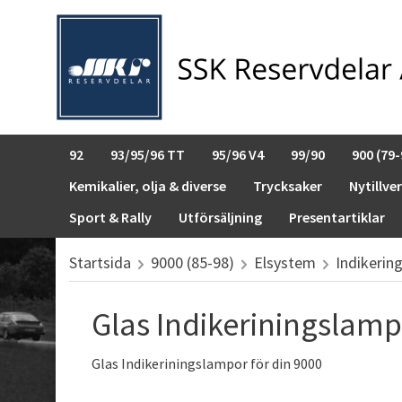
92
93/95/96 TT
95/96 V4
99/90
900 (79-
Kemikalier, olja & diverse
Trycksaker
Nytillve
Sport & Rally
Utförsäljning
Presentartiklar
Startsida
9000 (85-98)
Elsystem
Indikerin
Glas Indikeriningslam
Glas Indikeriningslampor för din 9000