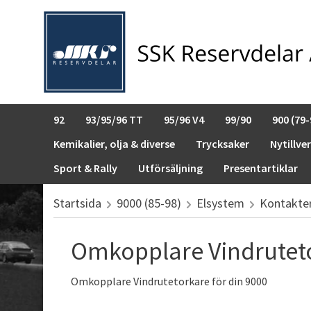
92
93/95/96 TT
95/96 V4
99/90
900 (79-
Kemikalier, olja & diverse
Trycksaker
Nytillve
Sport & Rally
Utförsäljning
Presentartiklar
Startsida
9000 (85-98)
Elsystem
Kontakter
Omkopplare Vindrutet
Omkopplare Vindrutetorkare för din 9000