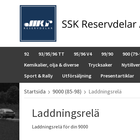
92
93/95/96 TT
95/96 V4
99/90
900 (79-
Kemikalier, olja & diverse
Trycksaker
Nytillve
Sport & Rally
Utförsäljning
Presentartiklar
Startsida
9000 (85-98)
Laddningsrelä
Laddningsrelä
Laddningsrelä för din 9000