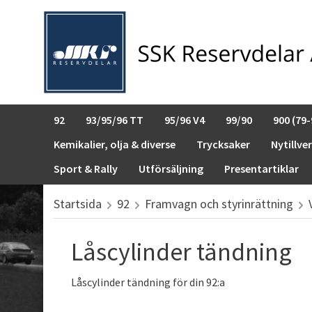
92
93/95/96 TT
95/96 V4
99/90
900 (79-
Kemikalier, olja & diverse
Trycksaker
Nytillve
Sport & Rally
Utförsäljning
Presentartiklar
Startsida
92
Framvagn och styrinrättning
Låscylinder tändning
Låscylinder tändning för din 92:a