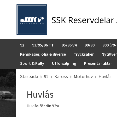
92
93/95/96 TT
95/96 V4
99/90
900 (79-
Kemikalier, olja & diverse
Trycksaker
Nytillve
Sport & Rally
Utförsäljning
Presentartiklar
Startsida
92
Kaross
Motorhuv
Huvlås
Huvlås
Huvlås för din 92:a