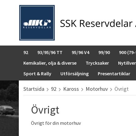
92
93/95/96 TT
95/96 V4
99/90
900 (79-
Kemikalier, olja & diverse
Trycksaker
Nytillve
Sport & Rally
Utförsäljning
Presentartiklar
Startsida
92
Kaross
Motorhuv
Övrigt
Övrigt
Övrigt för din motorhuv