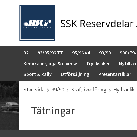
92
93/95/96 TT
95/96 V4
99/90
900 (79-
Kemikalier, olja & diverse
Trycksaker
Nytillve
Sport & Rally
Utförsäljning
Presentartiklar
Startsida
99/90
Kraftöverföring
Hydraulik
Tätningar