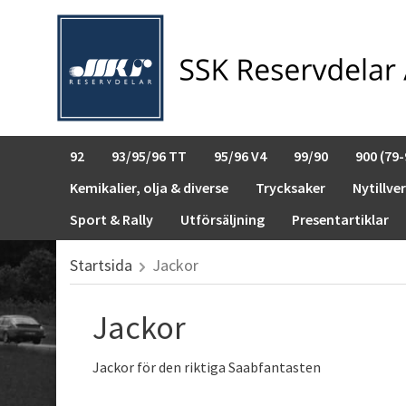
92
93/95/96 TT
95/96 V4
99/90
900 (79-
Kemikalier, olja & diverse
Trycksaker
Nytillve
Sport & Rally
Utförsäljning
Presentartiklar
Startsida
Jackor
Jackor
Jackor för den riktiga Saabfantasten